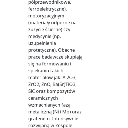
półprzewodnikowe,
ferroelektryczne),
motoryzacyjnym
(materiały odporne na
zużycie ścierne) czy
medycynie (np.
uzupełnienia
protetyczne). Obecne
prace badawcze skupiają
się na formowaniu i
spiekaniu takich
materiałów jak: Al2O3,
ZrO2, ZnO, Ba(Sr)TiO3,
SiC oraz kompozytów
ceramicznych
wzmacnianych fazą
metaliczną (Ni i Mo) oraz
grafenem. Intensywnie
rozwijaną w Zespole