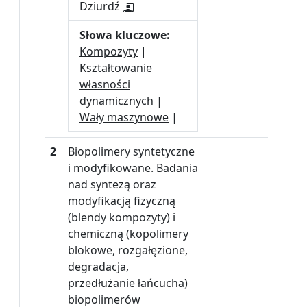
Dziurdź
Słowa kluczowe:
Kompozyty
|
Kształtowanie
własności
dynamicznych
|
Wały maszynowe
|
2
Biopolimery syntetyczne
i modyfikowane. Badania
nad syntezą oraz
modyfikacją fizyczną
(blendy kompozyty) i
chemiczną (kopolimery
blokowe, rozgałęzione,
degradacja,
przedłużanie łańcucha)
biopolimerów