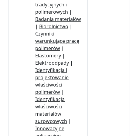
tradycyjnych i
polimerowych
|
Badania materiałów
|
Biorolnictwo
|
Czynniki
warunkujące pracę
polimerów
|
Elastomery
|
Elektroodpady
|
Identyfikacja i
projektowanie
właściwości
polimerów
|
Identyfikacja
właściwości
materiałów
surowcowych
|
Innowacyjne
aplikacyjne