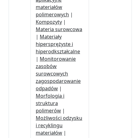
materiałów
polimerowych
|
Kompozyty
|
Materia surowcowa
|
Materiały
hipersprężyste i
hiperodkształcalne
|
Monitorowanie
zasobów
surowcowych
zagospodarowanie
odpadów
|
Morfologia i
struktura
polimerów
|
Możliwości odzysku
i recyklingu
materiałów
|