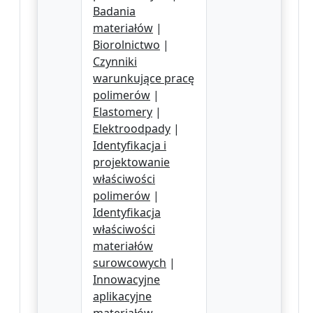
Badania
materiałów
|
Biorolnictwo
|
Czynniki
warunkujące pracę
polimerów
|
Elastomery
|
Elektroodpady
|
Identyfikacja i
projektowanie
właściwości
polimerów
|
Identyfikacja
właściwości
materiałów
surowcowych
|
Innowacyjne
aplikacyjne