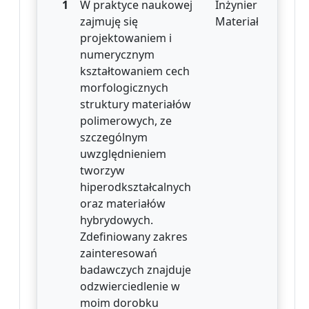
1
W praktyce naukowej
Inżynieria
zajmuję się
Materiałowa
projektowaniem i
numerycznym
kształtowaniem cech
morfologicznych
struktury materiałów
polimerowych, ze
szczególnym
uwzględnieniem
tworzyw
hiperodkształcalnych
oraz materiałów
hybrydowych.
Zdefiniowany zakres
zainteresowań
badawczych znajduje
odzwierciedlenie w
moim dorobku