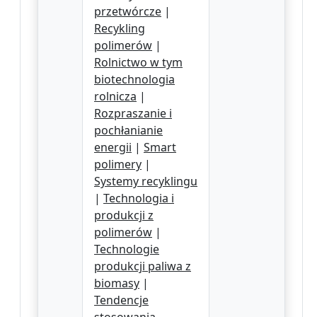
przetwórcze
|
Recykling
polimerów
|
Rolnictwo w tym
biotechnologia
rolnicza
|
Rozpraszanie i
pochłanianie
energii
|
Smart
polimery
|
Systemy recyklingu
|
Technologia i
produkcji z
polimerów
|
Technologie
produkcji paliwa z
biomasy
|
Tendencje