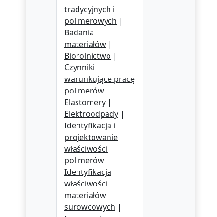
tradycyjnych i
polimerowych
|
Badania
materiałów
|
Biorolnictwo
|
Czynniki
warunkujące pracę
polimerów
|
Elastomery
|
Elektroodpady
|
Identyfikacja i
projektowanie
właściwości
polimerów
|
Identyfikacja
właściwości
materiałów
surowcowych
|