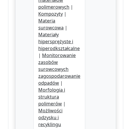
materiałów
polimerowych
|
Kompozyty
|
Materia
surowcowa
|
Materiały
hipersprężyste i
hiperodkształcalne
|
Monitorowanie
zasobów
surowcowych
zagospodarowanie
odpadów
|
Morfologia i
struktura
polimerów
|
Możliwości
odzysku i
recyklingu