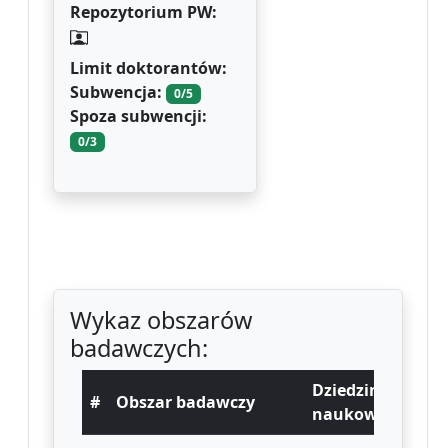
Repozytorium PW:
Limit doktorantów:
Subwencja:
0/5
Spoza subwencji:
0/3
Wykaz obszarów
badawczych:
Dziedzina
#
Obszar badawczy
naukowa