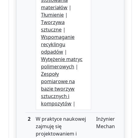
stosowania
materiałów
|
Tłumienie
|
Tworzywa
sztuczne
|
Wspomaganie
recyklingu
odpadów
|
Wytężenie matryc
polimerowych
|
Zespoły
pomiarowe na
bazie tworzyw
sztucznych i
kompozytów
|
2
W praktyce naukowej
Inżynieria
zajmuję się
Mechaniczna
projektowaniem i