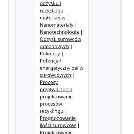
odzysku i
recyklingu
materiałów
|
Nanomateriały
|
Nanotechnologia
|
Odzysk surowców
odpadowych
|
Polimery
|
Potencjał
energetyczny paliw
surowcowych
|
Procesy
przetwarzania
projektowanie
procesów
recyklingu
|
Prognozowanie
ilości surowców
|
Projektowanie