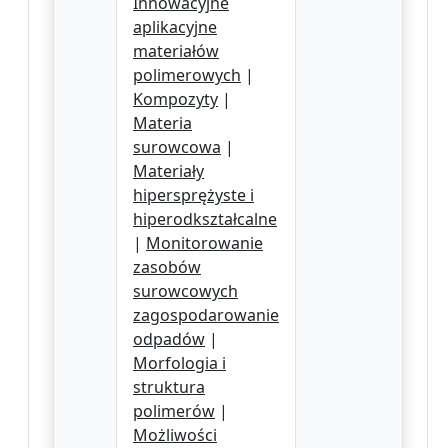
Innowacyjne
aplikacyjne
materiałów
polimerowych
|
Kompozyty
|
Materia
surowcowa
|
Materiały
hipersprężyste i
hiperodkształcalne
|
Monitorowanie
zasobów
surowcowych
zagospodarowanie
odpadów
|
Morfologia i
struktura
polimerów
|
Możliwości