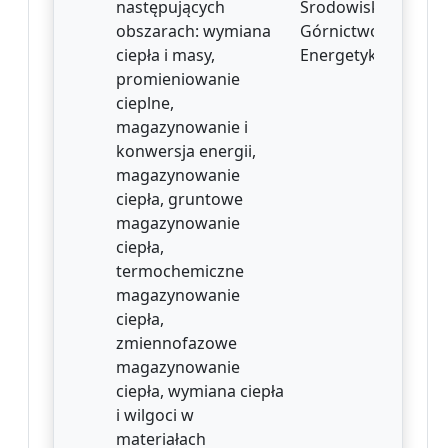
następujących
Środowiska,
obszarach: wymiana
Górnictwo i
ciepła i masy,
Energetyka
promieniowanie
cieplne,
magazynowanie i
konwersja energii,
magazynowanie
ciepła, gruntowe
magazynowanie
ciepła,
termochemiczne
magazynowanie
ciepła,
zmiennofazowe
magazynowanie
ciepła, wymiana ciepła
i wilgoci w
materiałach