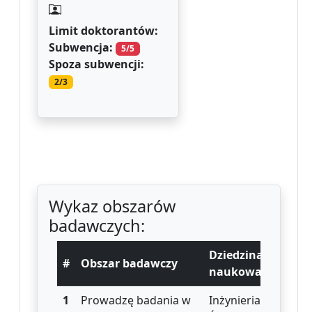
Limit doktorantów:
Subwencja:
5/5
Spoza subwencji:
2/3
Wykaz obszarów
badawczych:
Dziedzina
#
Obszar badawczy
naukowa
1
Prowadzę badania w
Inżynieria