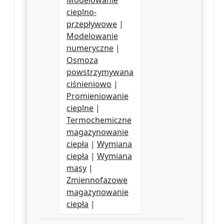
Modelowanie
cieplno-
przepływowe
|
Modelowanie
numeryczne
|
Osmoza
powstrzymywana
ciśnieniowo
|
Promieniowanie
cieplne
|
Termochemiczne
magazynowanie
ciepła
|
Wymiana
ciepła
|
Wymiana
masy
|
Zmiennofazowe
magazynowanie
ciepła
|