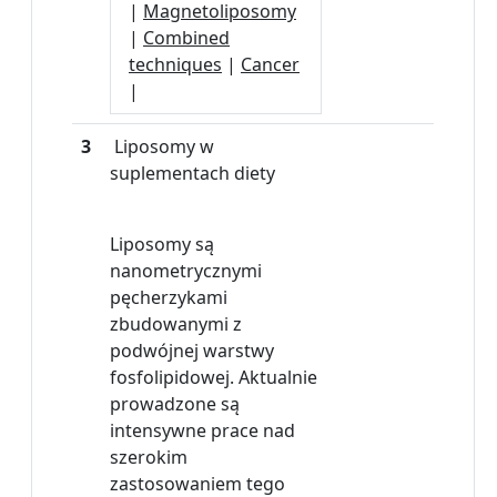
|
Magnetoliposomy
|
Combined
techniques
|
Cancer
|
3
Liposomy w
suplementach diety
Liposomy są
nanometrycznymi
pęcherzykami
zbudowanymi z
podwójnej warstwy
fosfolipidowej. Aktualnie
prowadzone są
intensywne prace nad
szerokim
zastosowaniem tego