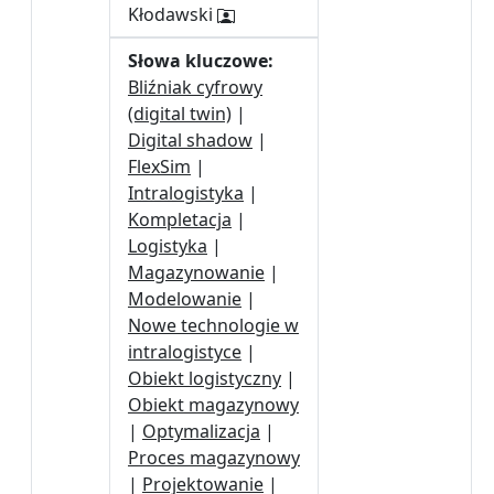
Kłodawski
Słowa kluczowe:
Bliźniak cyfrowy
(digital twin)
|
Digital shadow
|
FlexSim
|
Intralogistyka
|
Kompletacja
|
Logistyka
|
Magazynowanie
|
Modelowanie
|
Nowe technologie w
intralogistyce
|
Obiekt logistyczny
|
Obiekt magazynowy
|
Optymalizacja
|
Proces magazynowy
|
Projektowanie
|