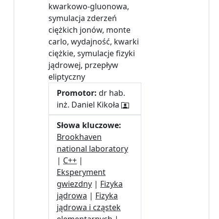
kwarkowo-gluonowa,
symulacja zderzeń
ciężkich jonów, monte
carlo, wydajność, kwarki
ciężkie, symulacje fizyki
jądrowej, przepływ
eliptyczny
Promotor:
dr hab.
inż. Daniel Kikoła
Słowa kluczowe:
Brookhaven
national laboratory
|
C++
|
Eksperyment
gwiezdny
|
Fizyka
jądrowa
|
Fizyka
jądrowa i cząstek