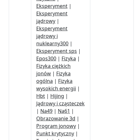
Eksperyment
|
Eksperyment
jądrowy
|
Eksperyment
jądrowy i
nuklearny300
|
Eksperyment sps
|
Epos300
|
Fizyka
|
Fizyka ciężkich
jonów
|
Fizyka
ogólna
|
Fizyka
wysokich energii
|
Hbt
|
Hijing
|
Jądrowy i cząsteczek
|
Na49
|
Na61
|
Obrazowanie 3d
|
Program jonowy
|
Punkt krytyczny
|