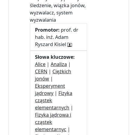
śledzenie, wiązka jonów,
wyzwalacz, system
wyzwalania
Promotor:
prof. dr
hab. inż. Adam
Ryszard Kisiel
Słowa kluczowe:
Alice
|
Analiza
|
CERN
|
Ciężkich
jonów
|
Eksperyment
jądrowy
|
Fizyka
cząstek
elementarnych
|
Fizyka jądrowa i
cząstek
elementarnyc
|