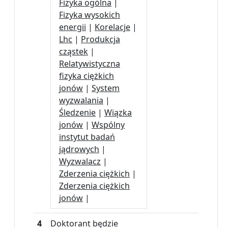
Fizyka ogólna
|
Fizyka wysokich
energii
|
Korelacje
|
Lhc
|
Produkcja
cząstek
|
Relatywistyczna
fizyka ciężkich
jonów
|
System
wyzwalania
|
Śledzenie
|
Wiązka
jonów
|
Wspólny
instytut badań
jądrowych
|
Wyzwalacz
|
Zderzenia ciężkich
|
Zderzenia ciężkich
jonów
|
4
Doktorant będzie