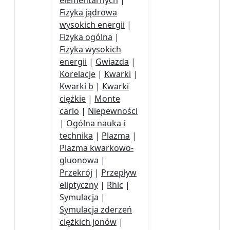
elementarnych
|
Fizyka jądrowa
wysokich energii
|
Fizyka ogólna
|
Fizyka wysokich
energii
|
Gwiazda
|
Korelacje
|
Kwarki
|
Kwarki b
|
Kwarki
ciężkie
|
Monte
carlo
|
Niepewności
|
Ogólna nauka i
technika
|
Plazma
|
Plazma kwarkowo-
gluonowa
|
Przekrój
|
Przepływ
eliptyczny
|
Rhic
|
Symulacja
|
Symulacja zderzeń
ciężkich jonów
|