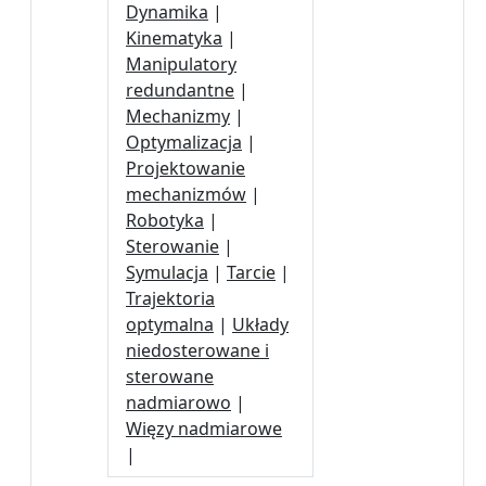
Dynamika
|
Kinematyka
|
Manipulatory
redundantne
|
Mechanizmy
|
Optymalizacja
|
Projektowanie
mechanizmów
|
Robotyka
|
Sterowanie
|
Symulacja
|
Tarcie
|
Trajektoria
optymalna
|
Układy
niedosterowane i
sterowane
nadmiarowo
|
Więzy nadmiarowe
|