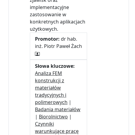
zjawisk oraz
implementacyjne
zastosowanie w
konkretnych aplikacjach
użytkowych.
Promotor:
dr hab.
inż. Piotr Paweł Żach
Słowa kluczowe:
Analiza FEM
konstrukcji z
materiałów
tradycyjnych i
polimerowych
|
Badania materiałów
|
Biorolnictwo
|
Czynniki
warunkujące pracę