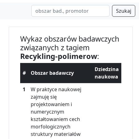
Szukaj
Wykaz obszarów badawczych
związanych z tagiem
Recykling-polimerow
:
Dziedzina
#
Obszar badawczy
naukowa
1
W praktyce naukowej
zajmuję się
projektowaniem i
numerycznym
kształtowaniem cech
morfologicznych
struktury materiałów