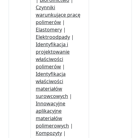
|
Biorolnictwo
|
Czynniki
warunkujące pracę
polimerów
|
Elastomery
|
Elektroodpady
|
Identyfikacja i
projektowanie
właściwości
polimerów
|
Identyfikacja
właściwości
materiałów
surowcowych
|
Innowacyjne
aplikacyjne
materiałów
polimerowych
|
Kompozyty
|