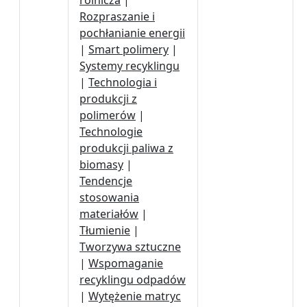
rolnicza
|
Rozpraszanie i
pochłanianie energii
|
Smart polimery
|
Systemy recyklingu
|
Technologia i
produkcji z
polimerów
|
Technologie
produkcji paliwa z
biomasy
|
Tendencje
stosowania
materiałów
|
Tłumienie
|
Tworzywa sztuczne
|
Wspomaganie
recyklingu odpadów
|
Wytężenie matryc