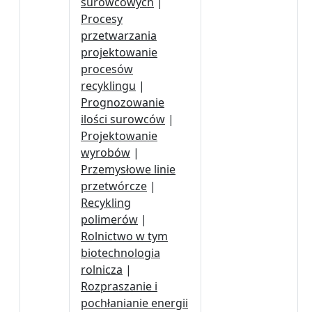
surowcowych
|
Procesy
przetwarzania
projektowanie
procesów
recyklingu
|
Prognozowanie
ilości surowców
|
Projektowanie
wyrobów
|
Przemysłowe linie
przetwórcze
|
Recykling
polimerów
|
Rolnictwo w tym
biotechnologia
rolnicza
|
Rozpraszanie i
pochłanianie energii