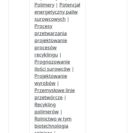
Polimery
|
Potencjał
energetyczny paliw
surowcowych
|
Procesy
przetwarzania
projektowanie
procesów
recyklingu
|
Prognozowanie
ilości surowców
|
Projektowanie
wyrobów
|
Przemysłowe linie
przetwórcze
|
Recykling
polimerów
|
Rolnictwo w tym
biotechnologia