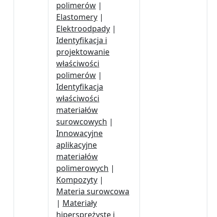
polimerów
|
Elastomery
|
Elektroodpady
|
Identyfikacja i
projektowanie
właściwości
polimerów
|
Identyfikacja
właściwości
materiałów
surowcowych
|
Innowacyjne
aplikacyjne
materiałów
polimerowych
|
Kompozyty
|
Materia surowcowa
|
Materiały
hipersprężyste i