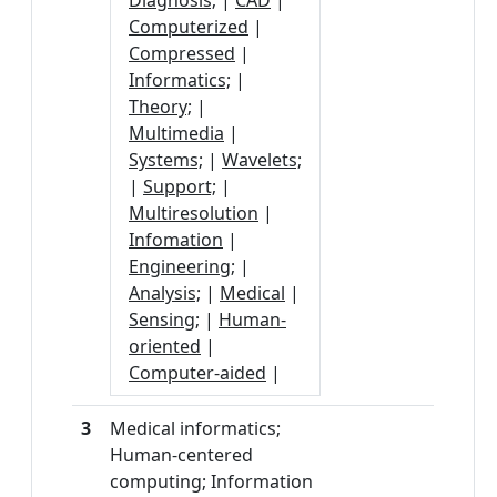
Diagnosis;
|
CAD
|
Computerized
|
Compressed
|
Informatics;
|
Theory;
|
Multimedia
|
Systems;
|
Wavelets;
|
Support;
|
Multiresolution
|
Infomation
|
Engineering;
|
Analysis;
|
Medical
|
Sensing;
|
Human-
oriented
|
Computer-aided
|
3
Medical informatics;
Human-centered
computing; Information