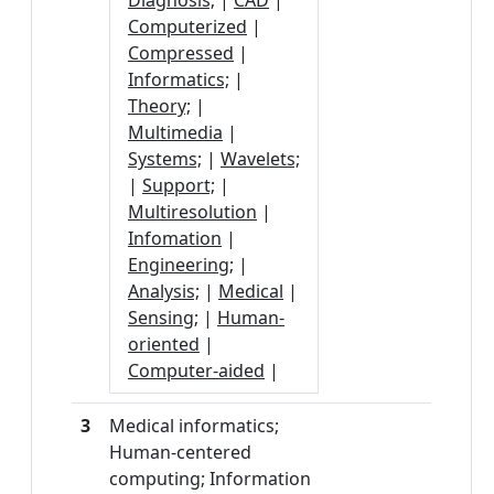
Diagnosis;
|
CAD
|
Computerized
|
Compressed
|
Informatics;
|
Theory;
|
Multimedia
|
Systems;
|
Wavelets;
|
Support;
|
Multiresolution
|
Infomation
|
Engineering;
|
Analysis;
|
Medical
|
Sensing;
|
Human-
oriented
|
Computer-aided
|
3
Medical informatics;
Human-centered
computing; Information