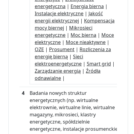
energetyczna
|
Energia bierna
|
Instalacje elektryczne
|
Jakość
energii elektrycznej
|
Kompensacja
mocy biernej
|
Mikrosieci
energetyczne
|
Moc bierna
|
Moce
elektryczne
|
Moce nieaktywne
|
OZE
|
Prosument
|
Rozliczenia za
energię bierną
|
Sieci
elektroenergetyczne
|
Smart grid
|
Zarządzanie energią
|
Źródła
odnawialne
|
4
Badania nowych struktur
energetycznych (np. wirtualne
elektrownie, wirtualne linie, wirtualne
magazyny, mikrosieci, klastry
energetyczne, spółdzielnie
energetyczne, instalacje prosumenckie i