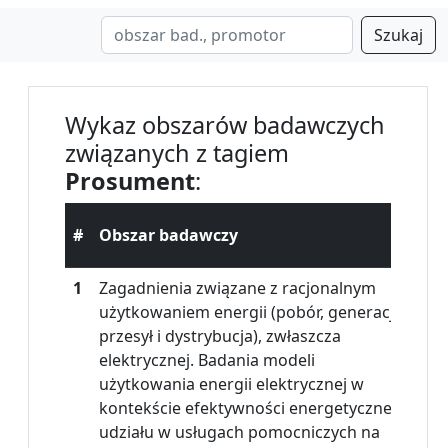
Szukaj
Wykaz obszarów badawczych
związanych z tagiem
Prosument
:
Dz
#
Obszar badawczy
na
1
Zagadnienia związane z racjonalnym
użytkowaniem energii (pobór, generacja,
przesył i dystrybucja), zwłaszcza
elektrycznej. Badania modeli
użytkowania energii elektrycznej w
kontekście efektywności energetycznej,
udziału w usługach pomocniczych na