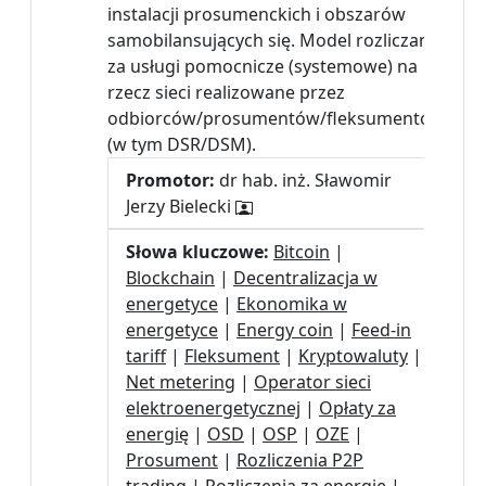
instalacji prosumenckich i obszarów
samobilansujących się. Model rozliczania
za usługi pomocnicze (systemowe) na
rzecz sieci realizowane przez
odbiorców/prosumentów/fleksumentów
(w tym DSR/DSM).
Promotor:
dr hab. inż. Sławomir
Jerzy Bielecki
Słowa kluczowe:
Bitcoin
|
Blockchain
|
Decentralizacja w
energetyce
|
Ekonomika w
energetyce
|
Energy coin
|
Feed-in
tariff
|
Fleksument
|
Kryptowaluty
|
Net metering
|
Operator sieci
elektroenergetycznej
|
Opłaty za
energię
|
OSD
|
OSP
|
OZE
|
Prosument
|
Rozliczenia P2P