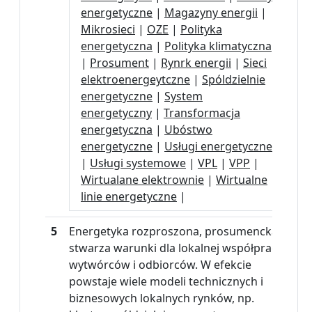
energetyczne
|
Magazyny energii
|
Mikrosieci
|
OZE
|
Polityka
energetyczna
|
Polityka klimatyczna
|
Prosument
|
Rynrk energii
|
Sieci
elektroenergeytczne
|
Spóldzielnie
energetyczne
|
System
energetyczny
|
Transformacja
energetyczna
|
Ubóstwo
energetyczne
|
Usługi energetyczne
|
Usługi systemowe
|
VPL
|
VPP
|
Wirtualane elektrownie
|
Wirtualne
linie energetyczne
|
5
Energetyka rozproszona, prosumencka,
stwarza warunki dla lokalnej współpracy
wytwórców i odbiorców. W efekcie
powstaje wiele modeli technicznych i
biznesowych lokalnych rynków, np.