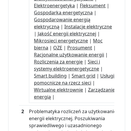
Elektroenergetyka
|
Fleksument
|
Gospodarka energetyczna
|
Gospodarowanie energią
elektryczną
|
Instalacje elektryczne
|
Jakość energii elektrycznej
|
Mikrosieci energetyczne
|
Moc
bierna
|
OZE
|
Prosument
|
Racjonalne użytkowanie energii
|
Rozliczenia za energię
|
Sieci i
systemy elektroenergetyczne
|
Smart building
|
Smart grid
|
Usługi
pomocnicze na rzecz sieci
|
Wirtualne elektrownie
|
Zarządzanie
energią
|
2
Problematyka rozliczeń za użytkowanie
energii elektrycznej. Poszukiwania
sprawiedliwego i uzasadnionego