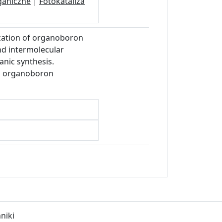
rganiczne
|
Fotokataliza
ization of organoboron
nd intermolecular
anic synthesis.
on organoboron
niki