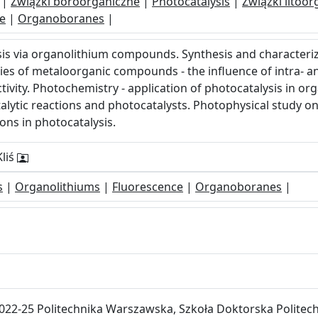
|
Związki boroorganiczne
|
Photocatalysis
|
Związki litoo
e
|
Organoboranes
|
sis via organolithium compounds. Synthesis and character
s of metaloorganic compounds - the influence of intra- a
tivity. Photochemistry - application of photocatalysis in org
lytic reactions and photocatalysts. Photophysical study 
ons in photocatalysis.
Kliś
s
|
Organolithiums
|
Fluorescence
|
Organoboranes
|
022-25 Politechnika Warszawska, Szkoła Doktorska Politech