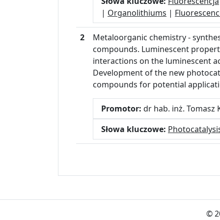
Słowa kluczowe:
Fluorescencja
|
Organolithiums
|
Fluorescenc
2
Metaloorganic chemistry - synthe
compounds. Luminescent propertie
interactions on the luminescent ac
Development of the new photocata
compounds for potential applicati
Promotor:
dr hab. inż. Tomasz 
Słowa kluczowe:
Photocatalysi
© 2