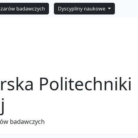
szarów badawczych
Dyscypliny naukowe
rska Politechniki
j
rów badawczych