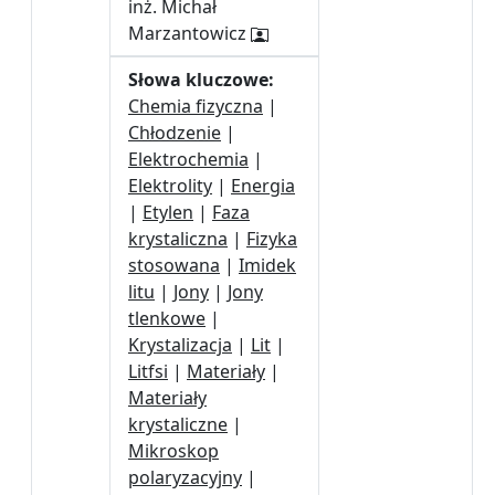
inż. Michał
Marzantowicz
Słowa kluczowe:
Chemia fizyczna
|
Chłodzenie
|
Elektrochemia
|
Elektrolity
|
Energia
|
Etylen
|
Faza
krystaliczna
|
Fizyka
stosowana
|
Imidek
litu
|
Jony
|
Jony
tlenkowe
|
Krystalizacja
|
Lit
|
Litfsi
|
Materiały
|
Materiały
krystaliczne
|
Mikroskop
polaryzacyjny
|