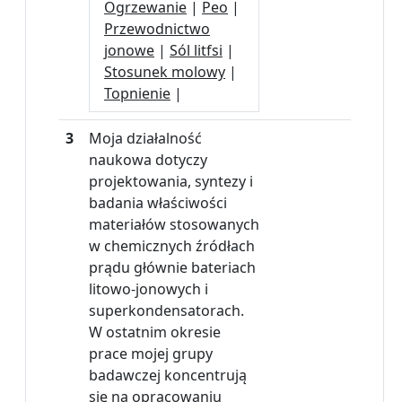
Ogrzewanie
|
Peo
|
Przewodnictwo
jonowe
|
Sól litfsi
|
Stosunek molowy
|
Topnienie
|
3
Moja działalność
naukowa dotyczy
projektowania, syntezy i
badania właściwości
materiałów stosowanych
w chemicznych źródłach
prądu głównie bateriach
litowo-jonowych i
superkondensatorach.
W ostatnim okresie
prace mojej grupy
badawczej koncentrują
się na opracowaniu