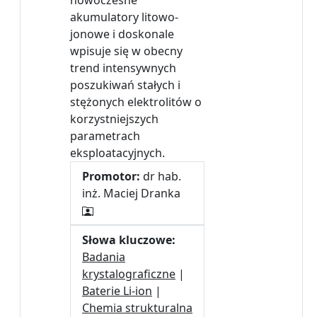
nowoczesne
akumulatory litowo-
jonowe i doskonale
wpisuje się w obecny
trend intensywnych
poszukiwań stałych i
stężonych elektrolitów o
korzystniejszych
parametrach
eksploatacyjnych.
Promotor:
dr hab.
inż. Maciej Dranka
Słowa kluczowe:
Badania
krystalograficzne
|
Baterie Li-ion
|
Chemia strukturalna