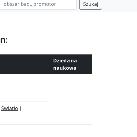
Szukaj
gn
:
Dziedzina
naukowa
|
Światło
|