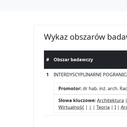
Wykaz obszarów bada
#
Obszar badawczy
1
INTERDYSCYPLINARNE POGRANICZ
Promotor:
dr hab. inż. arch. 
Słowa kluczowe:
Architektura
Wirtualność
|
|
|
Teoria
|
I
|
Ar