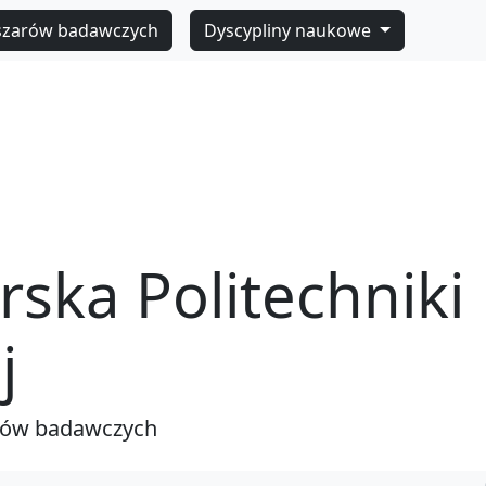
szarów badawczych
Dyscypliny naukowe
rska Politechniki
j
rów badawczych