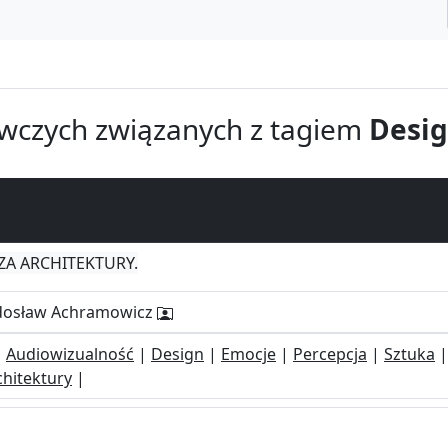
wczych związanych z tagiem
Desi
A ARCHITEKTURY.
Radosław Achramowicz
|
Audiowizualność
|
Design
|
Emocje
|
Percepcja
|
Sztuka
chitektury
|