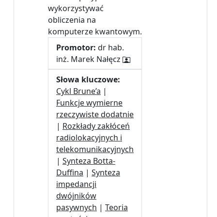
wykorzystywać
obliczenia na
komputerze kwantowym.
Promotor:
dr hab.
inż. Marek Nałęcz
Słowa kluczowe:
Cykl Brune’a
|
Funkcje wymierne
rzeczywiste dodatnie
|
Rozkłady zakłóceń
radiolokacyjnych i
telekomunikacyjnych
|
Synteza Botta-
Duffina
|
Synteza
impedancji
dwójników
pasywnych
|
Teoria