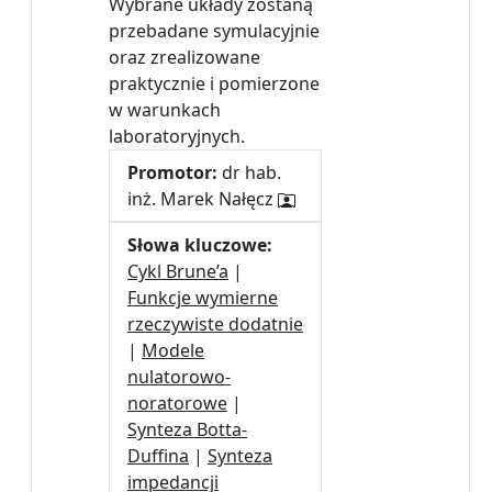
Wybrane układy zostaną
przebadane symulacyjnie
oraz zrealizowane
praktycznie i pomierzone
w warunkach
laboratoryjnych.
Promotor:
dr hab.
inż. Marek Nałęcz
Słowa kluczowe:
Cykl Brune’a
|
Funkcje wymierne
rzeczywiste dodatnie
|
Modele
nulatorowo-
noratorowe
|
Synteza Botta-
Duffina
|
Synteza
impedancji