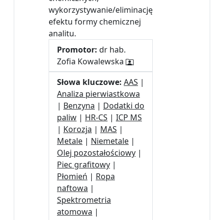
wykorzystywanie/eliminację
efektu formy chemicznej
analitu.
Promotor:
dr hab.
Zofia Kowalewska
Słowa kluczowe:
AAS
|
Analiza pierwiastkowa
|
Benzyna
|
Dodatki do
paliw
|
HR-CS
|
ICP MS
|
Korozja
|
MAS
|
Metale
|
Niemetale
|
Olej pozostałościowy
|
Piec grafitowy
|
Płomień
|
Ropa
naftowa
|
Spektrometria
atomowa
|