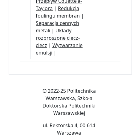
Przepływ Couette'a-
Taylora
|
Redukcja
foulingu membran
|
Separacja cennych
metali
|
Układy
rozproszone ciecz-
ciecz
|
Wytwarzanie
emulsji
|
© 2022-25 Politechnika
Warszawska, Szkoła
Doktorska Politechniki
Warszawskiej
ul. Rektorska 4, 00-614
Warszawa