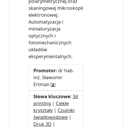
polarymetrycznej oraz
skaningowej mikroskopii
elektronowej.
Automatyzacja i
miniaturyzacja
optycznych i
fotomechanicznych
układów
eksperymentalnych.
Promotor:
dr hab.
inż. Sławomir
Ertman
Słowa kluczowe:
3d
printing
|
Ciekłe
kryształy
|
Czujniki
światłowodowe
|
Druk 3D
|