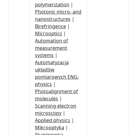
polymerization
|
Photonic micro- and
nanostructures
|
Birefringence
|
Microoptics
|
Automation of
measurement
systems
|
Automatyzacja
układów
pomiarowych ENG:
physics
|
Photoalignment of
molecules
|
Scanning electron
microscopy
|
Applied physics
|
Mikrooptyka
|
Skaningowa