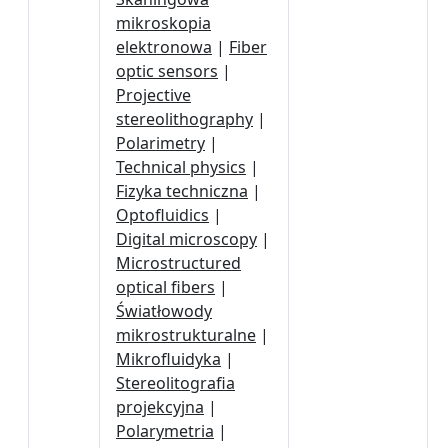
mikroskopia
elektronowa
|
Fiber
optic sensors
|
Projective
stereolithography
|
Polarimetry
|
Technical physics
|
Fizyka techniczna
|
Optofluidics
|
Digital microscopy
|
Microstructured
optical fibers
|
Światłowody
mikrostrukturalne
|
Mikrofluidyka
|
Stereolitografia
projekcyjna
|
Polarymetria
|