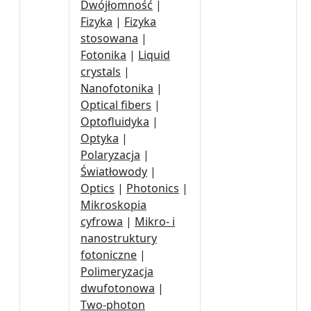
Dwójłomność
|
Fizyka
|
Fizyka
stosowana
|
Fotonika
|
Liquid
crystals
|
Nanofotonika
|
Optical fibers
|
Optofluidyka
|
Optyka
|
Polaryzacja
|
Światłowody
|
Optics
|
Photonics
|
Mikroskopia
cyfrowa
|
Mikro- i
nanostruktury
fotoniczne
|
Polimeryzacja
dwufotonowa
|
Two-photon