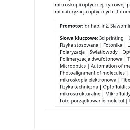
mikroskopii optycznej, cyfrowej, 
miniaturyzacja optycznych i fot
Promotor:
dr hab. inż. Sławom
Słowa kluczowe:
3d printing
|
Fizyka stosowana
|
Fotonika
|
L
Polaryzacja
|
Światłowody
|
Opt
Polimeryzacja dwufotonowa
|
T
Microoptics
|
Automation of m
Photoalignment of molecules
|
mikroskopia elektronowa
|
Fib
Fizyka techniczna
|
Optofluidics
mikrostrukturalne
|
Mikrofluid
Foto-porządkowanie molekuł
|