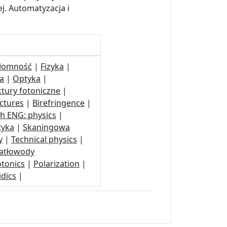
j. Automatyzacja i
łomność
|
Fizyka
|
a
|
Optyka
|
ktury fotoniczne
|
ctures
|
Birefringence
|
h ENG: physics
|
tyka
|
Skaningowa
y
|
Technical physics
|
atłowody
tonics
|
Polarization
|
idics
|