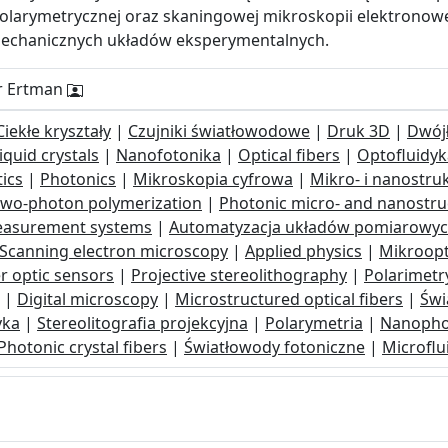
polarymetrycznej oraz skaningowej mikroskopii elektronowe
omechanicznych układów eksperymentalnych.
ir Ertman
Ciekłe kryształy
|
Czujniki światłowodowe
|
Druk 3D
|
Dwój
iquid crystals
|
Nanofotonika
|
Optical fibers
|
Optofluidyk
ics
|
Photonics
|
Mikroskopia cyfrowa
|
Mikro- i nanostru
wo-photon polymerization
|
Photonic micro- and nanostru
easurement systems
|
Automatyzacja układów pomiarowyc
Scanning electron microscopy
|
Applied physics
|
Mikroop
er optic sensors
|
Projective stereolithography
|
Polarimetr
|
Digital microscopy
|
Microstructured optical fibers
|
Świ
yka
|
Stereolitografia projekcyjna
|
Polarymetria
|
Nanopho
Photonic crystal fibers
|
Światłowody fotoniczne
|
Microflu