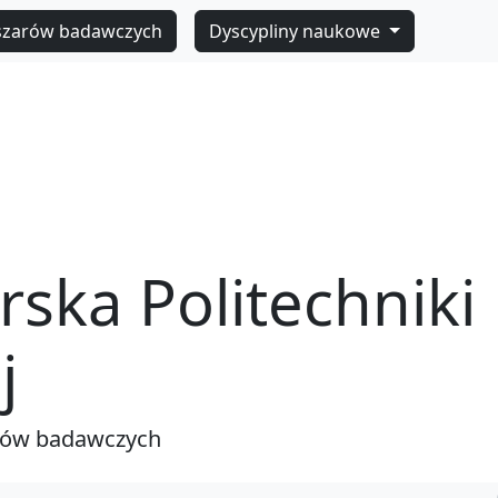
szarów badawczych
Dyscypliny naukowe
rska Politechniki
j
rów badawczych