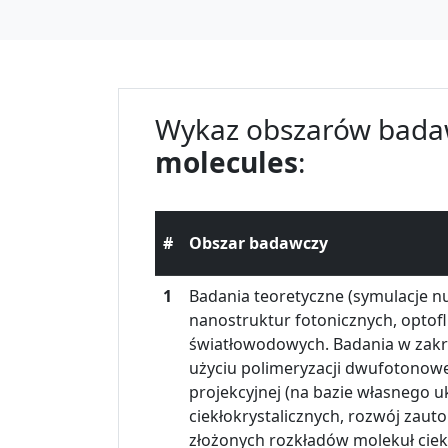
Wykaz obszarów bada
molecules
:
#
Obszar badawczy
1
Badania teoretyczne (symulacje n
nanostruktur fotonicznych, opto
światłowodowych. Badania w zakre
użyciu polimeryzacji dwufotonowe
projekcyjnej (na bazie własnego
ciekłokrystalicznych, rozwój za
złożonych rozkładów molekuł ciekł