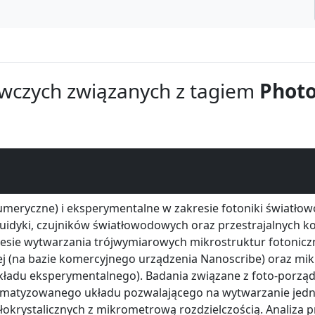
wczych związanych z tagiem
Photo
umeryczne) i eksperymentalne w zakresie fotoniki światłow
fluidyki, czujników światłowodowych oraz przestrajalnych
sie wytwarzania trójwymiarowych mikrostruktur fotonicznyc
j (na bazie komercyjnego urządzenia Nanoscribe) oraz mikr
 układu eksperymentalnego). Badania związane z foto-porz
utomatyzowanego układu pozwalającego na wytwarzanie je
okrystalicznych z mikrometrową rozdzielczością. Analiza p