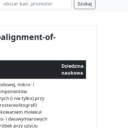
Szukaj
alignment-of-
Dziedzina
naukowa
odowej, mikro- i
 komponentów
h (i nie tylko) przy
ostereolitografii
ądkowaniem molekuł
dno- i dwuwymiarowych
róbek przy użyciu