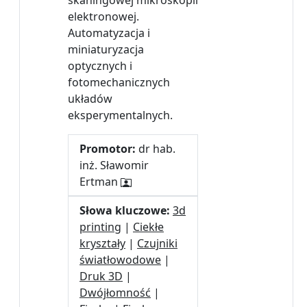
skaningowej mikroskopii
elektronowej.
Automatyzacja i
miniaturyzacja
optycznych i
fotomechanicznych
układów
eksperymentalnych.
Promotor:
dr hab.
inż. Sławomir
Ertman
Słowa kluczowe:
3d
printing
|
Ciekłe
kryształy
|
Czujniki
światłowodowe
|
Druk 3D
|
Dwójłomność
|