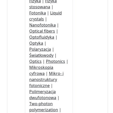
Fizyka
|
Fizyka
stosowana
|
Fotonika
|
Liquid
crystals
|
Nanofotonika
|
Optical fibers
|
Optofluidyka
|
Optyka
|
Polaryzacja
|
Światłowody
|
Optics
|
Photonics
|
Mikroskopia
cyfrowa
|
Mikro- i
nanostruktury
fotoniczne
|
Polimeryzacja
dwufotonowa
|
Two-photon
polymerization
|