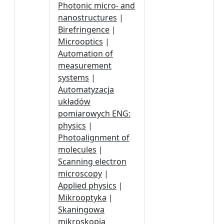
Photonic micro- and
nanostructures
|
Birefringence
|
Microoptics
|
Automation of
measurement
systems
|
Automatyzacja
układów
pomiarowych ENG:
physics
|
Photoalignment of
molecules
|
Scanning electron
microscopy
|
Applied physics
|
Mikrooptyka
|
Skaningowa
mikroskopia