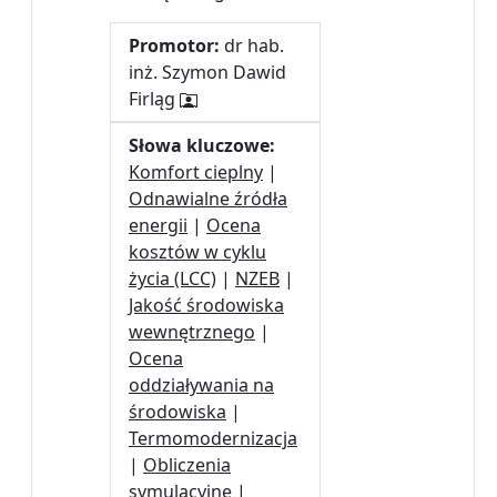
Promotor:
dr hab.
inż. Szymon Dawid
Firląg
Słowa kluczowe:
Komfort cieplny
|
Odnawialne źródła
energii
|
Ocena
kosztów w cyklu
życia (LCC)
|
NZEB
|
Jakość środowiska
wewnętrznego
|
Ocena
oddziaływania na
środowiska
|
Termomodernizacja
|
Obliczenia
symulacyjne
|