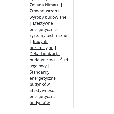
Zmiana klimatu
|
Zrównoważone
wyroby budowlane
|
Efektywne
energetycznie
systemy techniczne
|
Budynki
bezemisyjne
|
Dekarbonizacja
budownictwa
|
Ślad
węglowy
|
Standardy
energetyczne
budynków
|
Efektywność
energetyczna
budynków
|