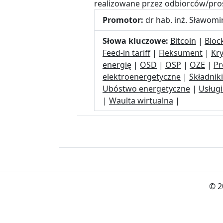
realizowane przez odbiorców/pr
Promotor:
dr hab. inż. Sławomir
Słowa kluczowe:
Bitcoin
|
Bloc
Feed-in tariff
|
Fleksument
|
Kr
energię
|
OSD
|
OSP
|
OZE
|
Pr
elektroenergetyczne
|
Składniki
Ubóstwo energetyczne
|
Usługi
|
Waulta wirtualna
|
© 2