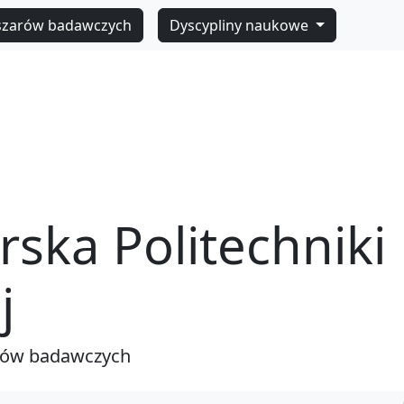
szarów badawczych
Dyscypliny naukowe
rska Politechniki
j
rów badawczych