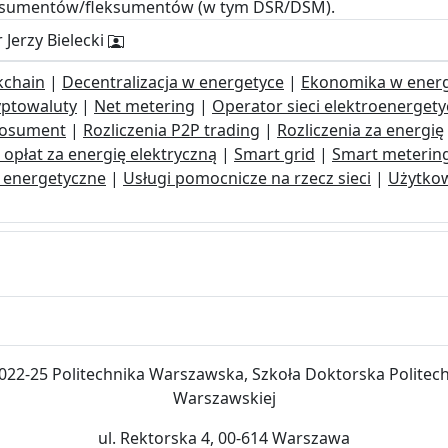
osumentów/fleksumentów (w tym DSR/DSM).
 Jerzy Bielecki
kchain
|
Decentralizacja w energetyce
|
Ekonomika w ener
yptowaluty
|
Net metering
|
Operator sieci elektroenergety
osument
|
Rozliczenia P2P trading
|
Rozliczenia za energię
 opłat za energię elektryczną
|
Smart grid
|
Smart meterin
 energetyczne
|
Usługi pomocnicze na rzecz sieci
|
Użytkow
022-25 Politechnika Warszawska, Szkoła Doktorska Politech
Warszawskiej
ul. Rektorska 4, 00-614 Warszawa