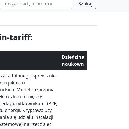
Szukaj
in-tariff
:
Dziedzina
naukowa
 uzasadnionego społecznie,
om jakości i
nckich. Model rozliczania
e rozliczeń między
między użytkownikami (P2P,
ku energii. Kryptowaluty
ia się udziału instalacji
ystemowe) na rzecz sieci