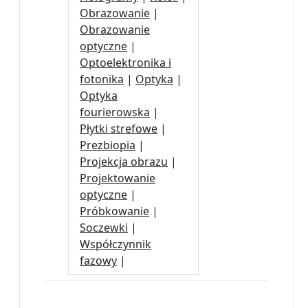
Obrazowanie
|
Obrazowanie
optyczne
|
Optoelektronika i
fotonika
|
Optyka
|
Optyka
fourierowska
|
Płytki strefowe
|
Prezbiopia
|
Projekcja obrazu
|
Projektowanie
optyczne
|
Próbkowanie
|
Soczewki
|
Współczynnik
fazowy
|