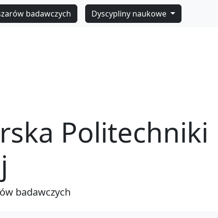
szarów badawczych
Dyscypliny naukowe
rska Politechniki
j
rów badawczych