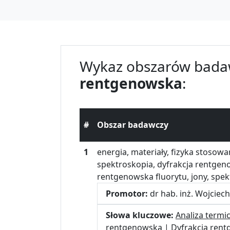
Wykaz obszarów bada
rentgenowska
:
#
Obszar badawczy
1
energia, materiały, fizyka stosow
spektroskopia, dyfrakcja rentgeno
rentgenowska fluorytu, jony, spe
Promotor:
dr hab. inż. Wojciec
Słowa kluczowe:
Analiza termi
rentgenowska
|
Dyfrakcja rent