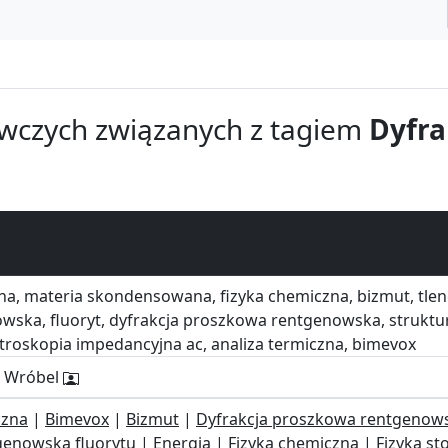
wczych związanych z tagiem
Dyfra
ana, materia skondensowana, fizyka chemiczna, bizmut, tle
wska, fluoryt, dyfrakcja proszkowa rentgenowska, struktur
ktroskopia impedancyjna ac, analiza termiczna, bimevox
h Wróbel
czna
|
Bimevox
|
Bizmut
|
Dyfrakcja proszkowa rentgenow
genowska fluorytu
|
Energia
|
Fizyka chemiczna
|
Fizyka s