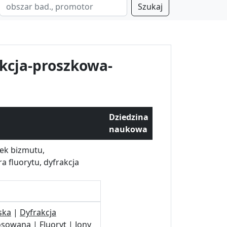
Szukaj
kcja-proszkowa-
Dziedzina
naukowa
nek bizmutu,
a fluorytu, dyfrakcja
ska
|
Dyfrakcja
tosowana
|
Fluoryt
|
Jony