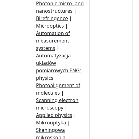
Photonic micro- and
nanostructures
|
Birefringence
|
Microoptics
|
Automation of
measurement
systems
|
Automatyzacja
układów
pomiarowych ENG:
physics
|
Photoalignment of
molecules
|
Scanning electron
microscopy
|
Applied physics
|
Mikrooptyka
|
Skaningowa
mikroskopia