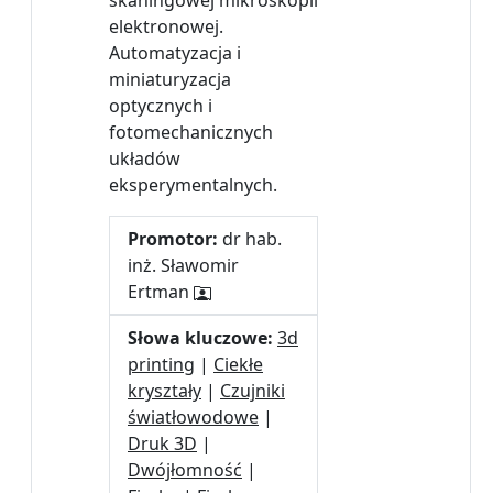
skaningowej mikroskopii
elektronowej.
Automatyzacja i
miniaturyzacja
optycznych i
fotomechanicznych
układów
eksperymentalnych.
Promotor:
dr hab.
inż. Sławomir
Ertman
Słowa kluczowe:
3d
printing
|
Ciekłe
kryształy
|
Czujniki
światłowodowe
|
Druk 3D
|
Dwójłomność
|