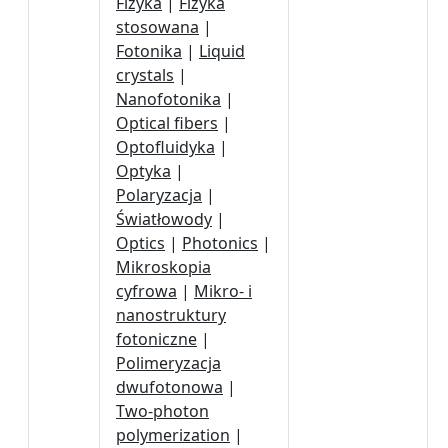
Fizyka
|
Fizyka
stosowana
|
Fotonika
|
Liquid
crystals
|
Nanofotonika
|
Optical fibers
|
Optofluidyka
|
Optyka
|
Polaryzacja
|
Światłowody
|
Optics
|
Photonics
|
Mikroskopia
cyfrowa
|
Mikro- i
nanostruktury
fotoniczne
|
Polimeryzacja
dwufotonowa
|
Two-photon
polymerization
|