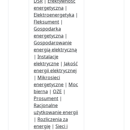
DSR
|
Efektywność
energetyczna
|
Elektroenergetyka
|
Fleksument
|
Gospodarka
energetyczna
|
Gospodarowanie
energią elektryczną
|
Instalacje
elektryczne
|
Jakość
energii elektrycznej
|
Mikrosieci
energetyczne
|
Moc
bierna
|
OZE
|
Prosument
|
Racjonalne
użytkowanie energii
|
Rozliczenia za
energię
|
Sieci i