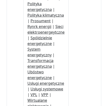
Polityka
energetyczna
|
Polityka klimatyczna
|
Prosument
|
Rynrk energii
|
Sieci
elektroenergeytczne
|
Spóldzielnie
energetyczne
|
System
energetyczny
|
Transformacja
energetyczna
|
Ubóstwo
energetyczne
|
Usługi energetyczne
|
Usługi systemowe
|
VPL
|
VPP
|
Wirtualane