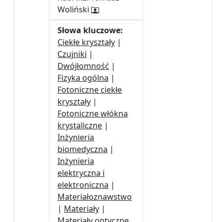
Woliński
Słowa kluczowe:
Ciekłe kryształy
|
Czujniki
|
Dwójłomność
|
Fizyka ogólna
|
Fotoniczne ciekłe
kryształy
|
Fotoniczne włókna
krystaliczne
|
Inżynieria
biomedyczna
|
Inżynieria
elektryczna i
elektroniczna
|
Materiałoznawstwo
|
Materiały
|
Materiały optyczne