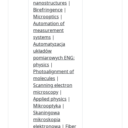
nanostructures
|
Birefringence
|
Microoptics
|
Automation of
measurement
systems
|
Automatyzacja
układów
pomiarowych ENG:
physics
|
Photoalignment of
molecules
|
Scanning electron
microscopy
|
Applied physics
|
Mikrooptyka
|
Skaningowa
mikroskopia
elektronowa
|
Fiber