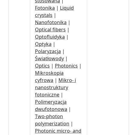
stosowana
|
Fotonika
|
Liquid
crystals
|
Nanofotonika
|
Optical fibers
|
Optofluidyka
|
Optyka
|
Polaryzacja
|
Światłowody
|
Optics
|
Photonics
|
Mikroskopia
cyfrowa
|
Mikro- i
nanostruktury
fotoniczne
|
Polimeryzacja
dwufotonowa
|
Two-photon
polymerization
|
Photonic micro- and