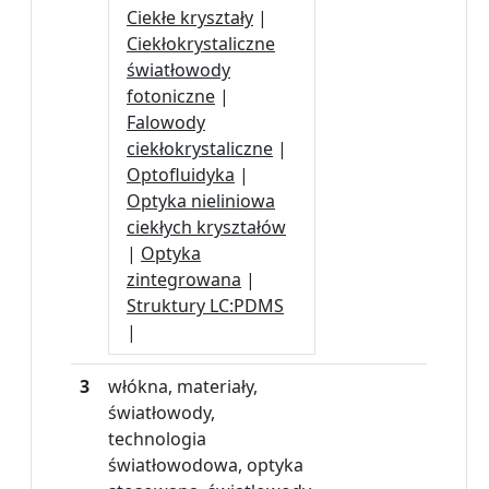
Ciekłe kryształy
|
Ciekłokrystaliczne
światłowody
fotoniczne
|
Falowody
ciekłokrystaliczne
|
Optofluidyka
|
Optyka nieliniowa
ciekłych kryształów
|
Optyka
zintegrowana
|
Struktury LC:PDMS
|
3
włókna, materiały,
światłowody,
technologia
światłowodowa, optyka