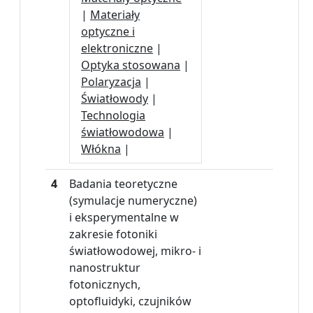
|
Materiały
optyczne i
elektroniczne
|
Optyka stosowana
|
Polaryzacja
|
Światłowody
|
Technologia
światłowodowa
|
Włókna
|
4
Badania teoretyczne
(symulacje numeryczne)
i eksperymentalne w
zakresie fotoniki
światłowodowej, mikro- i
nanostruktur
fotonicznych,
optofluidyki, czujników