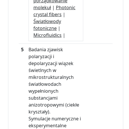
porządkowanie
molekuł
|
Photonic
crystal fibers
|
Światłowody
fotoniczne
|
Microfluidics
|
5
Badania zjawisk
polaryzacji i
depolaryzacji wiązek
świetlnych w
mikrostrukturalnych
światłowodach
wypełnionych
substancjami
anizotropowymi (ciekłe
kryształy).
Symulacje numeryczne i
eksperymentalne