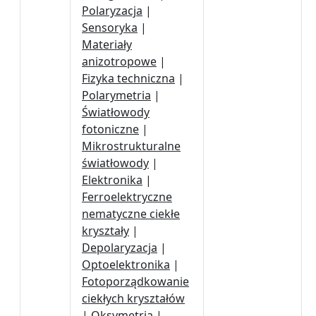
Polaryzacja
|
Sensoryka
|
Materiały
anizotropowe
|
Fizyka techniczna
|
Polarymetria
|
Światłowody
fotoniczne
|
Mikrostrukturalne
światłowody
|
Elektronika
|
Ferroelektryczne
nematyczne ciekłe
kryształy
|
Depolaryzacja
|
Optoelektronika
|
Fotoporządkowanie
ciekłych kryształów
|
Oksymetria
|