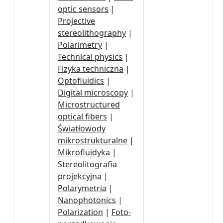
optic sensors
|
Projective
stereolithography
|
Polarimetry
|
Technical physics
|
Fizyka techniczna
|
Optofluidics
|
Digital microscopy
|
Microstructured
optical fibers
|
Światłowody
mikrostrukturalne
|
Mikrofluidyka
|
Stereolitografia
projekcyjna
|
Polarymetria
|
Nanophotonics
|
Polarization
|
Foto-