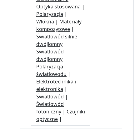
Optyka stosowana
|
Polaryzacja
|
Włókna
|
Materiały
kompozytowe
|
Światłowód silnie
dwójłomny
|
Światłowód
dwójłomny
|
Polaryzacja
światłowodu
|
Elektrotechnika i
elektronika
|
Światłowód
|
Światłowód
fotoniczny
|
Czujniki
optyczne
|