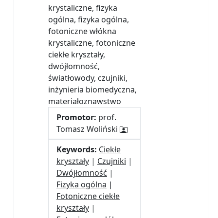
krystaliczne, fizyka
ogólna, fizyka ogólna,
fotoniczne włókna
krystaliczne, fotoniczne
ciekłe kryształy,
dwójłomność,
światłowody, czujniki,
inżynieria biomedyczna,
materiałoznawstwo
Promotor:
prof.
Tomasz Woliński
Keywords:
Ciekłe
kryształy
|
Czujniki
|
Dwójłomność
|
Fizyka ogólna
|
Fotoniczne ciekłe
kryształy
|