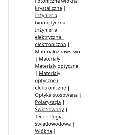
Fotoniczne włókna
krystaliczne
|
Inżynieria
biomedyczna
|
Inżynieria
elektryczna i
elektroniczna
|
Materiałoznawstwo
|
Materiały
|
Materiały optyczne
|
Materiały
optyczne i
elektroniczne
|
Optyka stosowana
|
Polaryzacja
|
Światłowody
|
Technologia
światłowodowa
|
Włókna
|