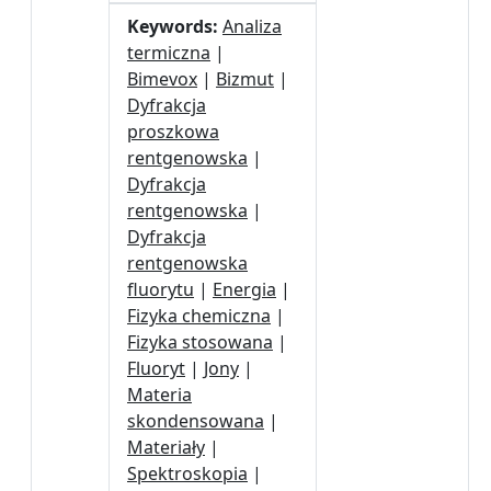
Keywords:
Analiza
termiczna
|
Bimevox
|
Bizmut
|
Dyfrakcja
proszkowa
rentgenowska
|
Dyfrakcja
rentgenowska
|
Dyfrakcja
rentgenowska
fluorytu
|
Energia
|
Fizyka chemiczna
|
Fizyka stosowana
|
Fluoryt
|
Jony
|
Materia
skondensowana
|
Materiały
|
Spektroskopia
|