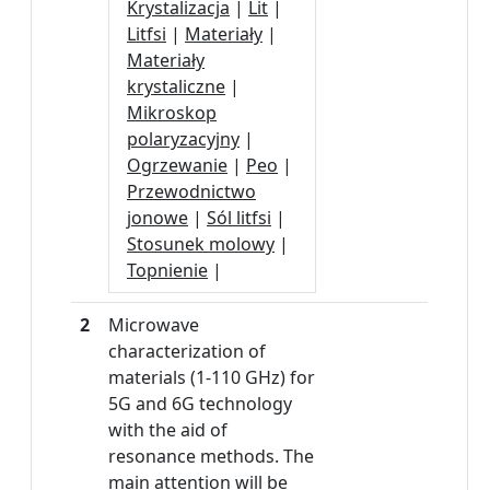
Krystalizacja
|
Lit
|
Litfsi
|
Materiały
|
Materiały
krystaliczne
|
Mikroskop
polaryzacyjny
|
Ogrzewanie
|
Peo
|
Przewodnictwo
jonowe
|
Sól litfsi
|
Stosunek molowy
|
Topnienie
|
2
Microwave
characterization of
materials (1-110 GHz) for
5G and 6G technology
with the aid of
resonance methods. The
main attention will be