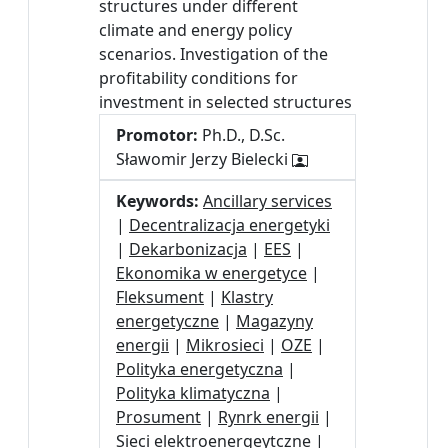
structures under different
climate and energy policy
scenarios. Investigation of the
profitability conditions for
investment in selected structures
Promotor:
Ph.D., D.Sc.
Sławomir Jerzy Bielecki
Keywords:
Ancillary services
|
Decentralizacja energetyki
|
Dekarbonizacja
|
EES
|
Ekonomika w energetyce
|
Fleksument
|
Klastry
energetyczne
|
Magazyny
energii
|
Mikrosieci
|
OZE
|
Polityka energetyczna
|
Polityka klimatyczna
|
Prosument
|
Rynrk energii
|
Sieci elektroenergeytczne
|