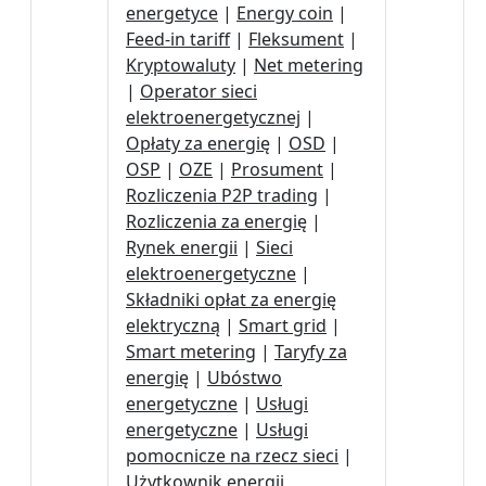
energetyce
|
Energy coin
|
Feed-in tariff
|
Fleksument
|
Kryptowaluty
|
Net metering
|
Operator sieci
elektroenergetycznej
|
Opłaty za energię
|
OSD
|
OSP
|
OZE
|
Prosument
|
Rozliczenia P2P trading
|
Rozliczenia za energię
|
Rynek energii
|
Sieci
elektroenergetyczne
|
Składniki opłat za energię
elektryczną
|
Smart grid
|
Smart metering
|
Taryfy za
energię
|
Ubóstwo
energetyczne
|
Usługi
energetyczne
|
Usługi
pomocnicze na rzecz sieci
|
Użytkownik energii