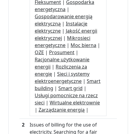
Fleksument
|
Gospodarka
energetyczna
|
Gospodarowanie energią
elektryczną
|
Instalacje
elektryczne
|
Jakość energii
elektrycznej
|
Mikrosieci
energetyczne
|
Moc bierna
|
OZE
|
Prosument
|
Racjonalne użytkowanie
energii
|
Rozliczenia za
energię
|
Sieci i systemy
elektroenergetyczne
|
Smart
building
|
Smart grid
|
Usługi pomocnicze na rzecz
sieci
|
Wirtualne elektrownie
|
Zarządzanie energią
|
2
Issues of billing for the use of
electricity. Searching for a fair