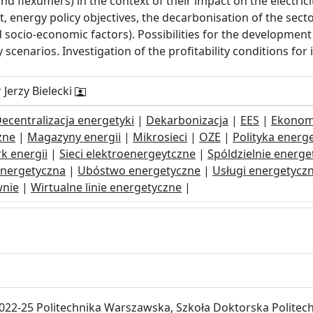
 flexumers) in the context of their impact on the electricit
 energy policy objectives, the decarbonisation of the secto
nd socio-economic factors). Possibilities for the developmen
 scenarios. Investigation of the profitability conditions for
 Jerzy Bielecki
ecentralizacja energetyki
|
Dekarbonizacja
|
EES
|
Ekonom
zne
|
Magazyny energii
|
Mikrosieci
|
OZE
|
Polityka energ
k energii
|
Sieci elektroenergeytczne
|
Spóldzielnie energe
energetyczna
|
Ubóstwo energetyczne
|
Usługi energetycz
wnie
|
Wirtualne linie energetyczne
|
022-25 Politechnika Warszawska, Szkoła Doktorska Politech