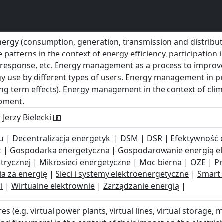
energy (consumption, generation, transmission and distributi
se patterns in the context of energy efficiency, participation i
de response, etc. Energy management as a process to impr
y use by different types of users. Energy management in p
ong term effects). Energy management in the context of cli
opment.
 Jerzy Bielecki
u
|
Decentralizacja energetyki
|
DSM
|
DSR
|
Efektywność 
t
|
Gospodarka energetyczna
|
Gospodarowanie energią el
ktrycznej
|
Mikrosieci energetyczne
|
Moc bierna
|
OZE
|
P
ia za energię
|
Sieci i systemy elektroenergetyczne
|
Smart 
i
|
Wirtualne elektrownie
|
Zarządzanie energią
|
 (e.g. virtual power plants, virtual lines, virtual storage, 