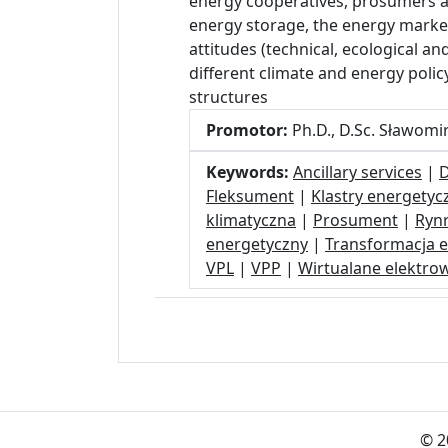
energy cooperatives, prosumers and
energy storage, the energy market,
attitudes (technical, ecological a
different climate and energy policy
structures
Promotor:
Ph.D., D.Sc. Sławomir
Keywords:
Ancillary services
|
D
Fleksument
|
Klastry energetyc
klimatyczna
|
Prosument
|
Rynr
energetyczny
|
Transformacja 
VPL
|
VPP
|
Wirtualane elektro
© 2