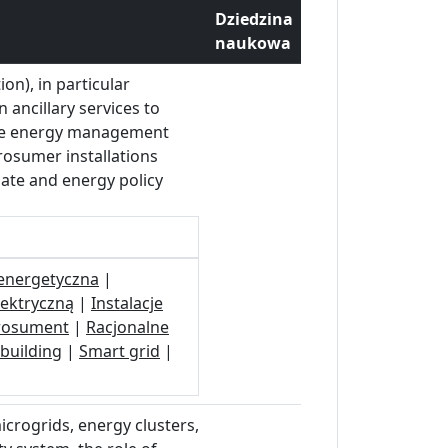
Dziedzina
naukowa
on), in particular
n ancillary services to
ove energy management
rosumer installations
mate and energy policy
energetyczna
|
ektryczną
|
Instalacje
rosument
|
Racjonalne
building
|
Smart grid
|
microgrids, energy clusters,