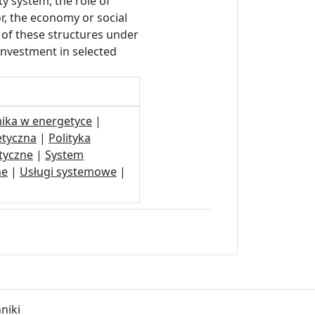
y system, the role of
r, the economy or social
t of these structures under
 investment in selected
ika w energetyce
|
etyczna
|
Polityka
tyczne
|
System
ne
|
Usługi systemowe
|
niki