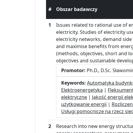
#
Obszar badawczy
1
Issues related to rational use of 
electricity. Studies of electricity u
electricity networks, demand si
and maximise benefits from energ
(methods, objectives, short and l
objectives and sustainable devel
Promotor:
Ph.D., D.Sc. Sławomir
Keywords:
Automatyka budynk
Elektroenergetyka
|
Fleksumen
elektryczne
|
Jakość energii ele
użytkowanie energii
|
Rozliczen
Usługi pomocnicze na rzecz siec
2
Research into new energy structures