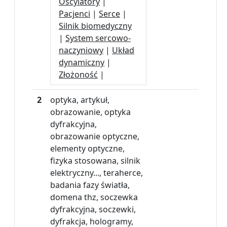
Oscylatory
|
Pacjenci
|
Serce
|
Silnik biomedyczny
|
System sercowo-
naczyniowy
|
Układ
dynamiczny
|
Złożoność
|
2
optyka, artykuł,
obrazowanie, optyka
dyfrakcyjna,
obrazowanie optyczne,
elementy optyczne,
fizyka stosowana, silnik
elektryczny..., teraherce,
badania fazy światła,
domena thz, soczewka
dyfrakcyjna, soczewki,
dyfrakcja, hologramy,