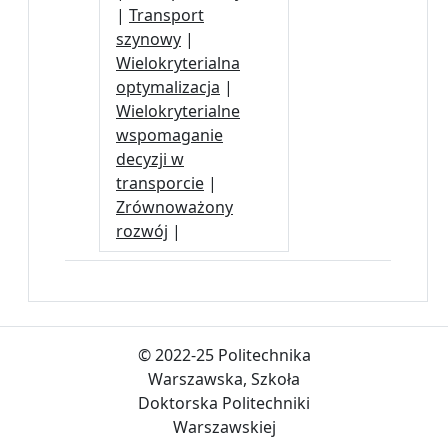
|
Transport
szynowy
|
Wielokryterialna
optymalizacja
|
Wielokryterialne
wspomaganie
decyzji w
transporcie
|
Zrównoważony
rozwój
|
© 2022-25 Politechnika
Warszawska, Szkoła
Doktorska Politechniki
Warszawskiej