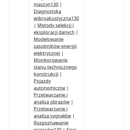
maszyn130
|
Diagnostyka
wibroakustyczna130
|
Metody selekcji i
eksploracji danych
|
Modelowanie
zasobników energii
elektrycznej
|
Monitorowanie
stanu technicznego
konstrukcji
|
Pojazdy
autonomiczne
|
Przetwarzanie i
analiza obrazów
|
Przetwarzanie i
analiza sygnałów
|
Rozpoznawanie
wzorców130
|
Sieci