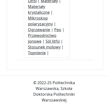
Litfsi
|
Materiały
|
Materiały
krystaliczne
|
Mikroskop
polaryzacyjny
|
Ogrzewanie
|
Peo
|
Przewodnictwo
jonowe
|
Sól litfsi
|
Stosunek molowy
|
Topnienie
|
© 2022-25 Politechnika
Warszawska, Szkoła
Doktorska Politechniki
Warszawskiej