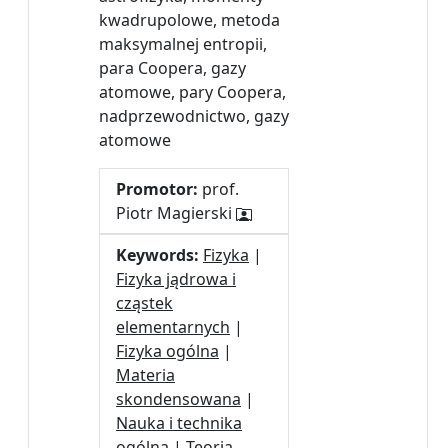
kwadrupolowe, metoda
maksymalnej entropii,
para Coopera, gazy
atomowe, pary Coopera,
nadprzewodnictwo, gazy
atomowe
Promotor:
prof.
Piotr Magierski
Keywords:
Fizyka
|
Fizyka jądrowa i
cząstek
elementarnych
|
Fizyka ogólna
|
Materia
skondensowana
|
Nauka i technika
ogólna
|
Teoria