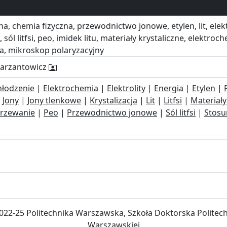
, chemia fizyczna, przewodnictwo jonowe, etylen, lit, elektrol
sól litfsi, peo, imidek litu, materiały krystaliczne, elektroc
na, mikroskop polaryzacyjny
Marzantowicz
hłodzenie
|
Elektrochemia
|
Elektrolity
|
Energia
|
Etylen
|
|
Jony
|
Jony tlenkowe
|
Krystalizacja
|
Lit
|
Litfsi
|
Materiały
rzewanie
|
Peo
|
Przewodnictwo jonowe
|
Sól litfsi
|
Stosu
022-25 Politechnika Warszawska, Szkoła Doktorska Politech
Warszawskiej