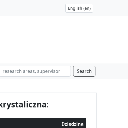
Search
krystaliczna
:
Dziedzina