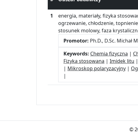
1
energia, materiały, fizyka stosowana
ogrzewanie, chłodzenie, topnienie, 
stosunek molowy, faza krystalicz
Promotor:
Ph.D., D.Sc. Michał 
Keywords:
Chemia fizyczna
|
C
Fizyka stosowana
|
Imidek litu
|
Mikroskop polaryzacyjny
|
Og
|
© 2