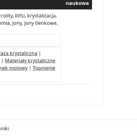
naukowa
ity, litfsi, krystalizacja,
hemia, jony, jony tlenkowe,
Faza krystaliczna
|
|
Materiały krystaliczne
nek molowy
|
Topnienie
niki