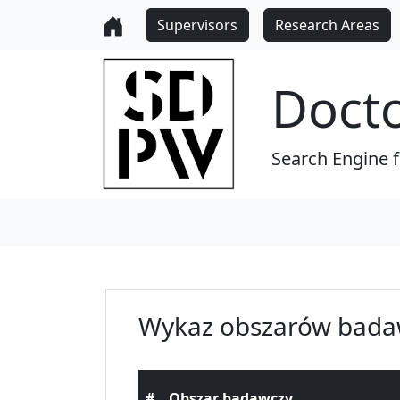
Supervisors
Research Areas
Doct
Search Engine 
Wykaz obszarów bada
#
Obszar badawczy