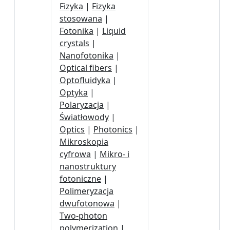
Fizyka
|
Fizyka
stosowana
|
Fotonika
|
Liquid
crystals
|
Nanofotonika
|
Optical fibers
|
Optofluidyka
|
Optyka
|
Polaryzacja
|
Światłowody
|
Optics
|
Photonics
|
Mikroskopia
cyfrowa
|
Mikro- i
nanostruktury
fotoniczne
|
Polimeryzacja
dwufotonowa
|
Two-photon
polymerization
|