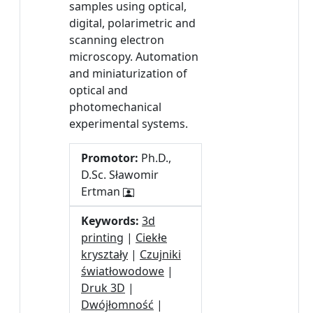
samples using optical,
digital, polarimetric and
scanning electron
microscopy. Automation
and miniaturization of
optical and
photomechanical
experimental systems.
Promotor:
Ph.D.,
D.Sc. Sławomir
Ertman
Keywords:
3d
printing
|
Ciekłe
kryształy
|
Czujniki
światłowodowe
|
Druk 3D
|
Dwójłomność
|