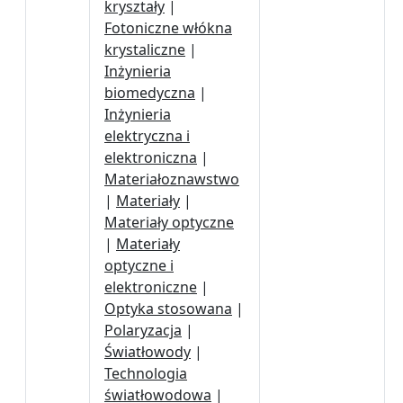
kryształy
|
Fotoniczne włókna
krystaliczne
|
Inżynieria
biomedyczna
|
Inżynieria
elektryczna i
elektroniczna
|
Materiałoznawstwo
|
Materiały
|
Materiały optyczne
|
Materiały
optyczne i
elektroniczne
|
Optyka stosowana
|
Polaryzacja
|
Światłowody
|
Technologia
światłowodowa
|