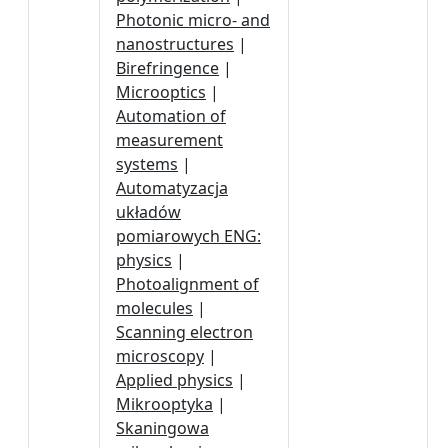
Photonic micro- and
nanostructures
|
Birefringence
|
Microoptics
|
Automation of
measurement
systems
|
Automatyzacja
układów
pomiarowych ENG:
physics
|
Photoalignment of
molecules
|
Scanning electron
microscopy
|
Applied physics
|
Mikrooptyka
|
Skaningowa