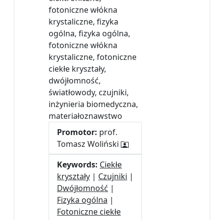
fotoniczne włókna
krystaliczne, fizyka
ogólna, fizyka ogólna,
fotoniczne włókna
krystaliczne, fotoniczne
ciekłe kryształy,
dwójłomność,
światłowody, czujniki,
inżynieria biomedyczna,
materiałoznawstwo
Promotor:
prof.
Tomasz Woliński
Keywords:
Ciekłe
kryształy
|
Czujniki
|
Dwójłomność
|
Fizyka ogólna
|
Fotoniczne ciekłe