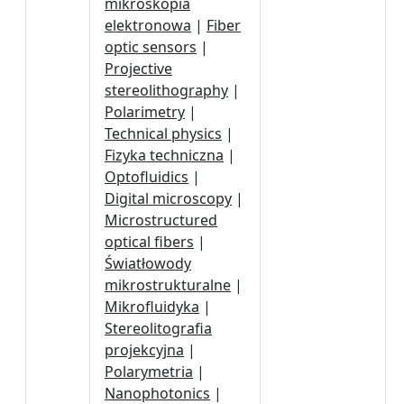
mikroskopia
elektronowa
|
Fiber
optic sensors
|
Projective
stereolithography
|
Polarimetry
|
Technical physics
|
Fizyka techniczna
|
Optofluidics
|
Digital microscopy
|
Microstructured
optical fibers
|
Światłowody
mikrostrukturalne
|
Mikrofluidyka
|
Stereolitografia
projekcyjna
|
Polarymetria
|
Nanophotonics
|