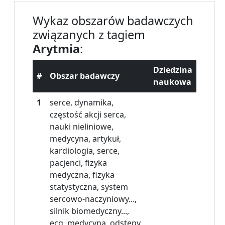
Wykaz obszarów badawczych
związanych z tagiem
Arytmia
:
Dziedzina
#
Obszar badawczy
naukowa
1
serce, dynamika,
częstość akcji serca,
nauki nieliniowe,
medycyna, artykuł,
kardiologia, serce,
pacjenci, fizyka
medyczna, fizyka
statystyczna, system
sercowo-naczyniowy...,
silnik biomedyczny...,
ecg, medycyna, odstępy