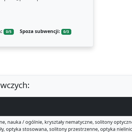
a:
Spoza subwencji:
0/5
0/3
wczych:
ne, nauka / ogólnie, kryształy nematyczne, solitony optyczne
ztały, optyka stosowana, solitony przestrzenne, optyka nielin