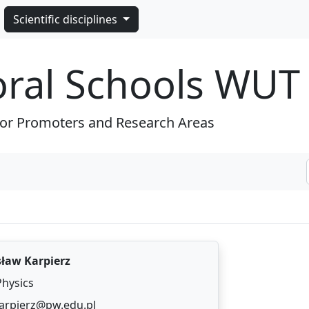
Scientific disciplines
oral Schools WUT
for Promoters and Research Areas
ław Karpierz
Physics
arpierz@pw.edu.pl