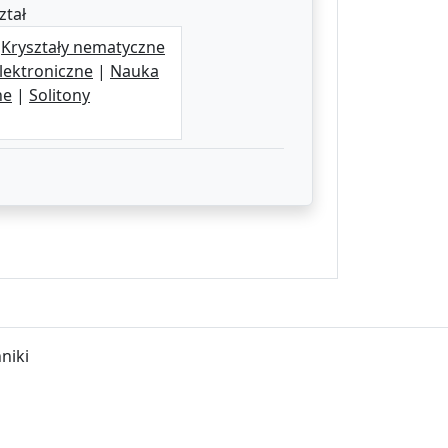
ztał
|
Kryształy nematyczne
elektroniczne
|
Nauka
ne
|
Solitony
niki