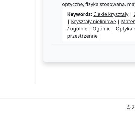
optyczne, fizyka stosowana, mate
Keywords:
Ciekłe kryształy
|
|
Kryształy nieliniowe
|
Mater
/ ogólnie
|
Ogólnie
|
Optyka n
przestrzenne
|
© 2