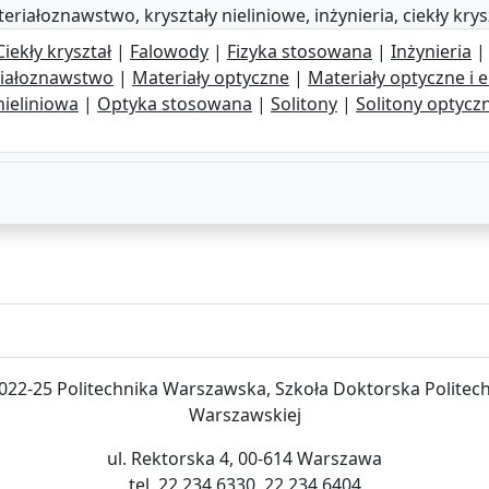
riałoznawstwo, kryształy nieliniowe, inżynieria, ciekły krys
Ciekły kryształ
|
Falowody
|
Fizyka stosowana
|
Inżynieria
iałoznawstwo
|
Materiały optyczne
|
Materiały optyczne i 
ieliniowa
|
Optyka stosowana
|
Solitony
|
Solitony optycz
022-25 Politechnika Warszawska, Szkoła Doktorska Politech
Warszawskiej
ul. Rektorska 4, 00-614 Warszawa
tel. 22 234 6330, 22 234 6404