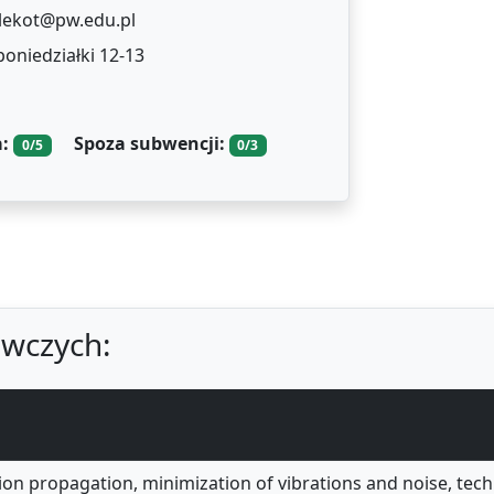
lekot@pw.edu.pl
 poniedziałki 12-13
a:
Spoza subwencji:
0/5
0/3
wczych:
ion propagation, minimization of vibrations and noise, tech