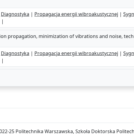
|
Diagnostyka
|
Propagacja energii wibroakustycznej
|
Sygn
|
ion propagation, minimization of vibrations and noise, tech
|
Diagnostyka
|
Propagacja energii wibroakustycznej
|
Sygn
|
022-25 Politechnika Warszawska, Szkoła Doktorska Politech